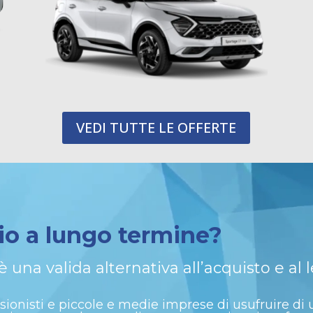
VEDI TUTTE LE OFFERTE
gio a lungo
termine?
 una valida alternativa all’acquisto e al 
ssionisti e piccole e medie imprese di usufruire di 