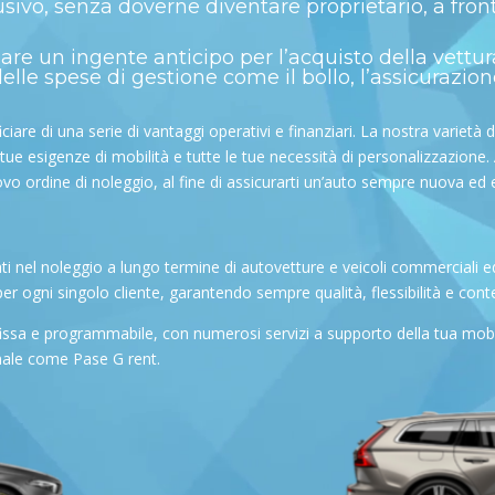
ivo, senza doverne diventare proprietario, a fron
are un ingente anticipo per l’acquisto della vettur
lle spese di gestione come il bollo, l’assicurazion
iare di una serie di vantaggi operativi e finanziari. La nostra varietà d
 tue esigenze di mobilità e tutte le tue necessità di personalizzazione. 
uovo ordine di noleggio, al fine di assicurarti un’auto sempre nuova ed e
ti nel noleggio a lungo termine di autovetture e veicoli commerciali ed 
er ogni singolo cliente, garantendo sempre qualità, flessibilità e con
issa e programmabile, con numerosi servizi a supporto della tua mobili
ionale come Pase G rent.