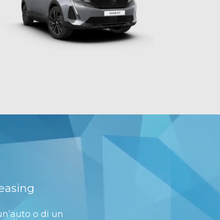
leasing
un’auto o di un