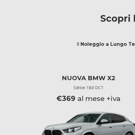
Scopri 
Il
Noleggio a Lungo T
NUOVA BMW X2
Sdrive 18d DCT
€369
al mese +iva