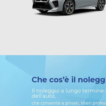
Che cos’è il noleg
Il noleggio a lungo termine è
dell’auto,
che consente a privati, liberi profe