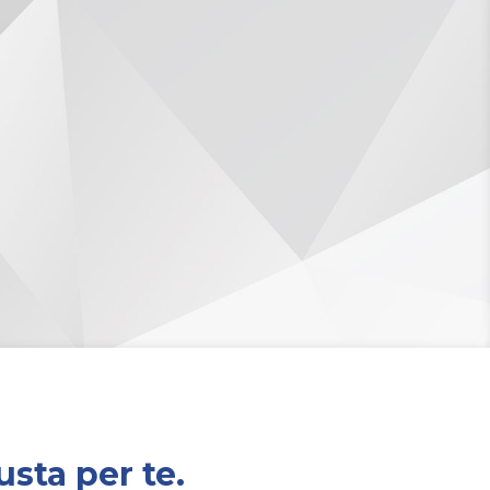
 iva inc.
€
usta per te.