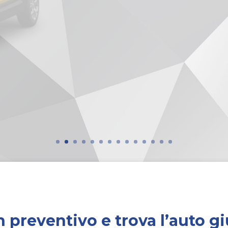
€299 al mese
ANTICIPO di 4.500,00
VEDI L'OFFERTA
 preventivo e trova l’auto gi