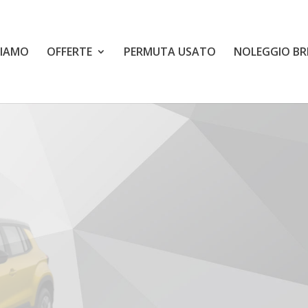
SIAMO
OFFERTE
PERMUTA USATO
NOLEGGIO BR
NUOVA 
AVENG
Altitude 1.2 Turbo 120
100.000 Km Totali per 36 Mes