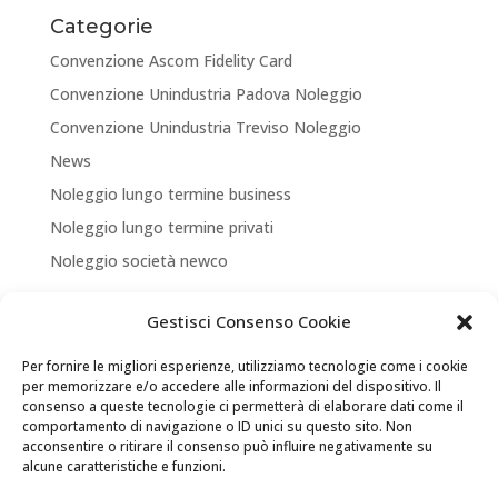
Categorie
Convenzione Ascom Fidelity Card
Convenzione Unindustria Padova Noleggio
Convenzione Unindustria Treviso Noleggio
News
Noleggio lungo termine business
Noleggio lungo termine privati
Noleggio società newco
Articoli recenti
Gestisci Consenso Cookie
NUOVA APERTURA CORNER A TREVISO
Per fornire le migliori esperienze, utilizziamo tecnologie come i cookie
ASSICURA LA TUA MOBILITA’
per memorizzare e/o accedere alle informazioni del dispositivo. Il
consenso a queste tecnologie ci permetterà di elaborare dati come il
NEW LOCATION + NEW PARTNERSHIP
comportamento di navigazione o ID unici su questo sito. Non
acconsentire o ritirare il consenso può influire negativamente su
Convenzione Soci di UNINDUSTRIA PADOVA TREVISO
alcune caratteristiche e funzioni.
VENEZIA ROVIGO