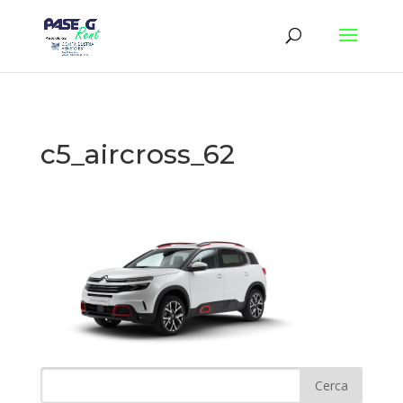
c5_aircross_62