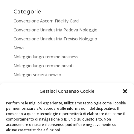
Categorie
Convenzione Ascom Fidelity Card
Convenzione Unindustria Padova Noleggio
Convenzione Unindustria Treviso Noleggio
News
Noleggio lungo termine business
Noleggio lungo termine privati
Noleggio società newco
Articoli recenti
Gestisci Consenso Cookie
NUOVA APERTURA CORNER A TREVISO
Per fornire le migliori esperienze, utilizziamo tecnologie come i cookie
ASSICURA LA TUA MOBILITA’
per memorizzare e/o accedere alle informazioni del dispositivo. Il
consenso a queste tecnologie ci permetterà di elaborare dati come il
NEW LOCATION + NEW PARTNERSHIP
comportamento di navigazione o ID unici su questo sito. Non
acconsentire o ritirare il consenso può influire negativamente su
Convenzione Soci di UNINDUSTRIA PADOVA TREVISO
alcune caratteristiche e funzioni.
VENEZIA ROVIGO