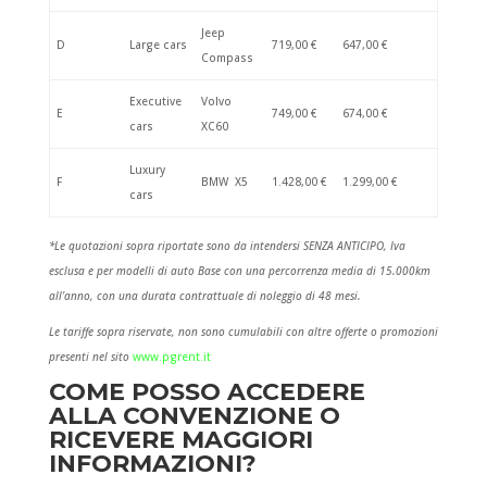
Jeep
D
Large cars
719,00 €
647,00 €
Compass
Executive
Volvo
E
749,00 €
674,00 €
cars
XC60
Luxury
F
BMW X5
1.428,00 €
1.299,00 €
cars
*Le quotazioni sopra riportate sono da intendersi SENZA ANTICIPO, Iva
esclusa e per modelli di auto Base con una percorrenza media di 15.000km
all’anno, con una durata contrattuale di noleggio di 48 mesi.
Le tariffe sopra riservate, non sono cumulabili con altre offerte o promozioni
presenti nel sito
www.pgrent.it
COME POSSO ACCEDERE
ALLA CONVENZIONE O
RICEVERE MAGGIORI
INFORMAZIONI?