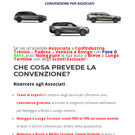
Se sei un’azienda
Associata
a
Confindustria
Treviso
–
Padova – Venezia e Rovigo
con
Pase G
Rent
,
puoi
Noleggiare
la tua Auto
a
Breve
o
Lungo
Termine
con degli
Sconti Esclusivi
!
CHE COSA PREVEDE LA
CONVENZIONE?
Riservato agli Associati
:
Team di esperti
al servizio degli associati offriranno una
c
onsulenza
gratuita
secondo le esigenze richieste dall’utente,
per Noleggio a Breve e Lungo termine ;
Noleggio a Lungo Termine
:
sconti FINO al 10% sul canone mensile
di Auto e Veicoli Commerciali, all’atto della quotazione;
Noleggio a Breve e Medio Termine
:
Canone Esclusivo
di Auto e