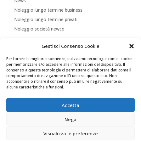
News
Noleggio lungo termine business
Noleggio lungo termine privati
Noleggio società newco
Articoli recenti
Gestisci Consenso Cookie
NUOVA APERTURA CORNER A TREVISO
Per fornire le migliori esperienze, utilizziamo tecnologie come i cookie
ASSICURA LA TUA MOBILITA’
per memorizzare e/o accedere alle informazioni del dispositivo. Il
consenso a queste tecnologie ci permetterà di elaborare dati come il
NEW LOCATION + NEW PARTNERSHIP
comportamento di navigazione o ID unici su questo sito. Non
acconsentire o ritirare il consenso può influire negativamente su
Convenzione Soci di UNINDUSTRIA PADOVA TREVISO
alcune caratteristiche e funzioni.
VENEZIA ROVIGO
Il tuo Partner per Soluzioni di Mobilità
Accetta
Nega
Visualizza le preferenze
Pase Group Srl © 2023 | PI 04684520267 |
Privacy
|