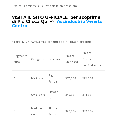
Veicoli Commerciali, all’atto della prenotazione;
VISITA IL SITO UFFICIALE per scoprirne
di Più Clicca Qui –>
Assindustria Veneto
Centro
TABELLA INDICATIVA TARIFFE NOLEGGIO LUNGO TERMINE
Prezzo
Segmento
Prezzo
Categoria
Esempio
Dedicato
Auto
Standard
Confindustria
Fiat
A
Mini cars
307,00 €
282,00 €
Panda
Citroen
B
Small cars
349,00 €
314,00 €
C3
Medium
Skoda
C
380,00 €
342,00 €
cars
Karoq