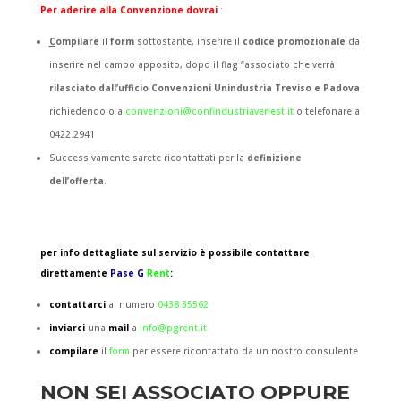
Per aderire alla Convenzione dovrai
:
C
ompilare
il
form
sottostante, inserire il
codice promozionale
da
inserire nel campo apposito, dopo il flag “associato che verrà
rilasciato dall’ufficio Convenzioni Unindustria Treviso e Padova
richiedendolo a
convenzioni@confindustriavenest.it
o telefonare a
0422.2941
Successivamente sarete ricontattati per la
definizione
dell’offerta
.
per info dettagliate sul servizio è possibile contattare
direttamente
Pase G
Rent
:
contattarci
al numero
0438.35562
inviarci
una
mail
a
info@pgrent.it
compilare
il
form
per essere ricontattato da un nostro consulente
NON SEI ASSOCIATO OPPURE