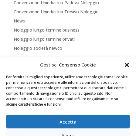
Convenzione Unindustria Padova Noleggio
Convenzione Unindustria Treviso Noleggio
News
Noleggio lungo termine business
Noleggio lungo termine privati
Noleggio società newco
Articoli recenti
Gestisci Consenso Cookie
NUOVA APERTURA CORNER A TREVISO
Per fornire le migliori esperienze, utilizziamo tecnologie come i cookie
ASSICURA LA TUA MOBILITA’
per memorizzare e/o accedere alle informazioni del dispositivo. Il
consenso a queste tecnologie ci permetterà di elaborare dati come il
NEW LOCATION + NEW PARTNERSHIP
comportamento di navigazione o ID unici su questo sito. Non
acconsentire o ritirare il consenso può influire negativamente su
Convenzione Soci di UNINDUSTRIA PADOVA TREVISO
alcune caratteristiche e funzioni.
VENEZIA ROVIGO
Il tuo Partner per Soluzioni di Mobilità
Accetta
Nega