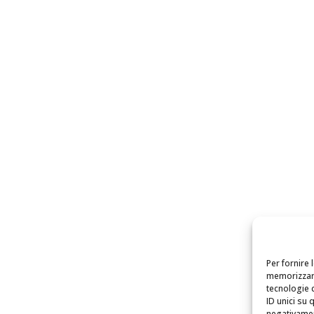
Per fornire 
memorizzare
tecnologie 
ID unici su 
negativament