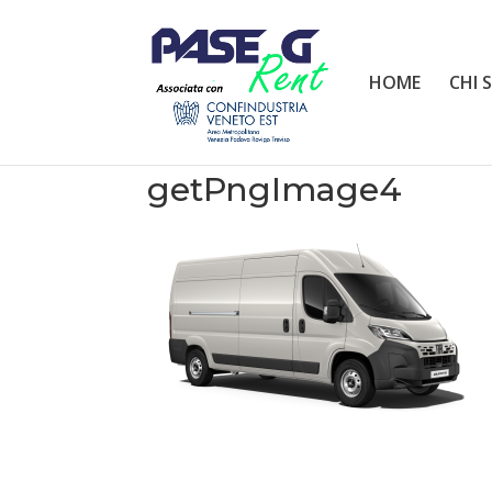
HOME
CHI 
getPngImage4