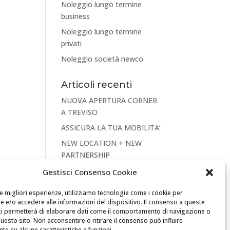
Noleggio lungo termine
business
Noleggio lungo termine
privati
Noleggio società newco
Articoli recenti
NUOVA APERTURA CORNER
A TREVISO
ASSICURA LA TUA MOBILITA’
NEW LOCATION + NEW
PARTNERSHIP
Convenzione Soci di
Gestisci Consenso Cookie
UNINDUSTRIA PADOVA
le migliori esperienze, utilizziamo tecnologie come i cookie per
TREVISO VENEZIA ROVIGO
 e/o accedere alle informazioni del dispositivo. Il consenso a queste
Il tuo Partner per Soluzioni di
ci permetterà di elaborare dati come il comportamento di navigazione o
questo sito. Non acconsentire o ritirare il consenso può influire
Mobilità
e su alcune caratteristiche e funzioni.