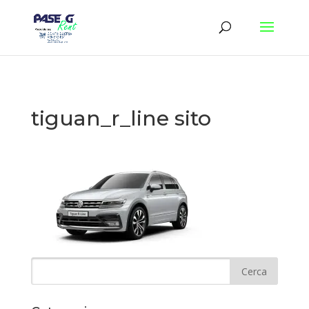
tiguan_r_line sito