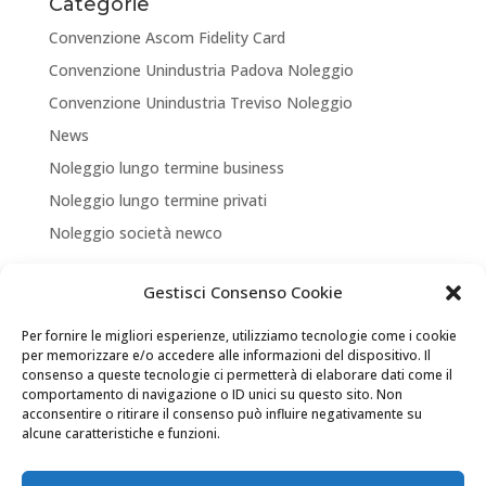
Categorie
Convenzione Ascom Fidelity Card
Convenzione Unindustria Padova Noleggio
Convenzione Unindustria Treviso Noleggio
News
Noleggio lungo termine business
Noleggio lungo termine privati
Noleggio società newco
Articoli recenti
Gestisci Consenso Cookie
NUOVA APERTURA CORNER A TREVISO
Per fornire le migliori esperienze, utilizziamo tecnologie come i cookie
ASSICURA LA TUA MOBILITA’
per memorizzare e/o accedere alle informazioni del dispositivo. Il
consenso a queste tecnologie ci permetterà di elaborare dati come il
NEW LOCATION + NEW PARTNERSHIP
comportamento di navigazione o ID unici su questo sito. Non
acconsentire o ritirare il consenso può influire negativamente su
Convenzione Soci di UNINDUSTRIA PADOVA TREVISO
alcune caratteristiche e funzioni.
VENEZIA ROVIGO
Il tuo Partner per Soluzioni di Mobilità