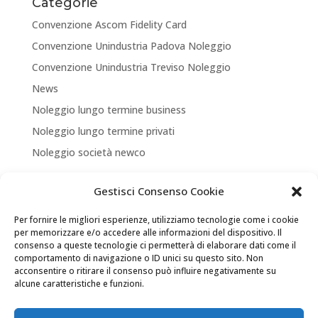
Categorie
Convenzione Ascom Fidelity Card
Convenzione Unindustria Padova Noleggio
Convenzione Unindustria Treviso Noleggio
News
Noleggio lungo termine business
Noleggio lungo termine privati
Noleggio società newco
Articoli recenti
Gestisci Consenso Cookie
NUOVA APERTURA CORNER A TREVISO
Per fornire le migliori esperienze, utilizziamo tecnologie come i cookie
ASSICURA LA TUA MOBILITA’
per memorizzare e/o accedere alle informazioni del dispositivo. Il
consenso a queste tecnologie ci permetterà di elaborare dati come il
NEW LOCATION + NEW PARTNERSHIP
comportamento di navigazione o ID unici su questo sito. Non
acconsentire o ritirare il consenso può influire negativamente su
Convenzione Soci di UNINDUSTRIA PADOVA TREVISO
alcune caratteristiche e funzioni.
VENEZIA ROVIGO
Il tuo Partner per Soluzioni di Mobilità