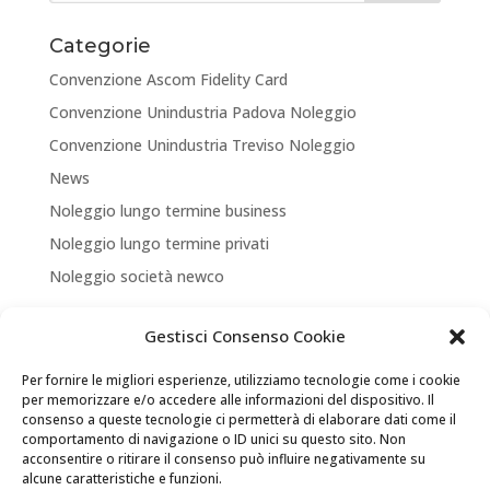
Categorie
Convenzione Ascom Fidelity Card
Convenzione Unindustria Padova Noleggio
Convenzione Unindustria Treviso Noleggio
News
Noleggio lungo termine business
Noleggio lungo termine privati
Noleggio società newco
Articoli recenti
Gestisci Consenso Cookie
NUOVA APERTURA CORNER A TREVISO
Per fornire le migliori esperienze, utilizziamo tecnologie come i cookie
ASSICURA LA TUA MOBILITA’
per memorizzare e/o accedere alle informazioni del dispositivo. Il
consenso a queste tecnologie ci permetterà di elaborare dati come il
NEW LOCATION + NEW PARTNERSHIP
comportamento di navigazione o ID unici su questo sito. Non
acconsentire o ritirare il consenso può influire negativamente su
Convenzione Soci di UNINDUSTRIA PADOVA TREVISO
alcune caratteristiche e funzioni.
VENEZIA ROVIGO