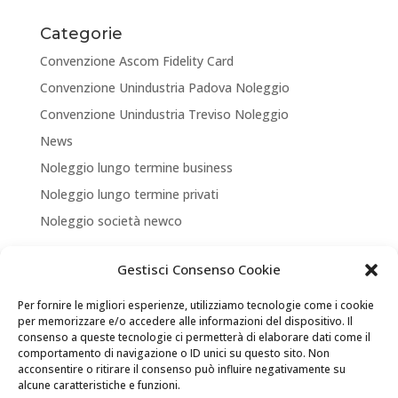
Categorie
Convenzione Ascom Fidelity Card
Convenzione Unindustria Padova Noleggio
Convenzione Unindustria Treviso Noleggio
News
Noleggio lungo termine business
Noleggio lungo termine privati
Noleggio società newco
Articoli recenti
Gestisci Consenso Cookie
NUOVA APERTURA CORNER A TREVISO
Per fornire le migliori esperienze, utilizziamo tecnologie come i cookie
ASSICURA LA TUA MOBILITA’
per memorizzare e/o accedere alle informazioni del dispositivo. Il
consenso a queste tecnologie ci permetterà di elaborare dati come il
NEW LOCATION + NEW PARTNERSHIP
comportamento di navigazione o ID unici su questo sito. Non
acconsentire o ritirare il consenso può influire negativamente su
Convenzione Soci di UNINDUSTRIA PADOVA TREVISO
alcune caratteristiche e funzioni.
VENEZIA ROVIGO