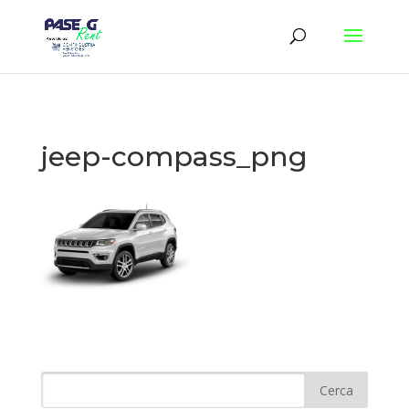
jeep-compass_png