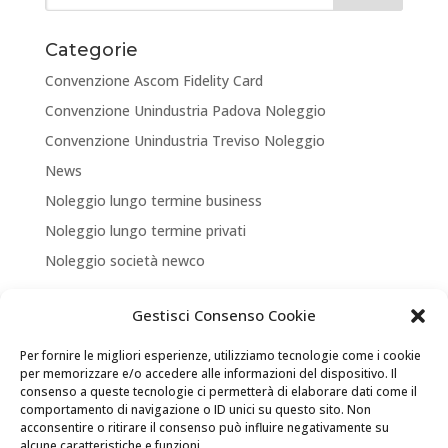
Categorie
Convenzione Ascom Fidelity Card
Convenzione Unindustria Padova Noleggio
Convenzione Unindustria Treviso Noleggio
News
Noleggio lungo termine business
Noleggio lungo termine privati
Noleggio società newco
Articoli recenti
Gestisci Consenso Cookie
NUOVA APERTURA CORNER A TREVISO
Per fornire le migliori esperienze, utilizziamo tecnologie come i cookie
ASSICURA LA TUA MOBILITA’
per memorizzare e/o accedere alle informazioni del dispositivo. Il
consenso a queste tecnologie ci permetterà di elaborare dati come il
NEW LOCATION + NEW PARTNERSHIP
comportamento di navigazione o ID unici su questo sito. Non
acconsentire o ritirare il consenso può influire negativamente su
Convenzione Soci di UNINDUSTRIA PADOVA TREVISO
alcune caratteristiche e funzioni.