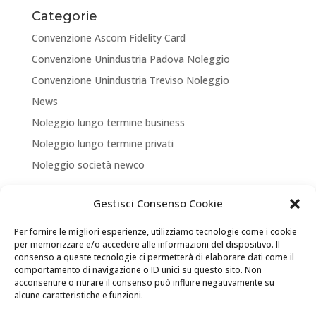
Categorie
Convenzione Ascom Fidelity Card
Convenzione Unindustria Padova Noleggio
Convenzione Unindustria Treviso Noleggio
News
Noleggio lungo termine business
Noleggio lungo termine privati
Noleggio società newco
Articoli recenti
Gestisci Consenso Cookie
NUOVA APERTURA CORNER A TREVISO
Per fornire le migliori esperienze, utilizziamo tecnologie come i cookie
ASSICURA LA TUA MOBILITA’
per memorizzare e/o accedere alle informazioni del dispositivo. Il
consenso a queste tecnologie ci permetterà di elaborare dati come il
NEW LOCATION + NEW PARTNERSHIP
comportamento di navigazione o ID unici su questo sito. Non
acconsentire o ritirare il consenso può influire negativamente su
Convenzione Soci di UNINDUSTRIA PADOVA TREVISO
alcune caratteristiche e funzioni.
VENEZIA ROVIGO