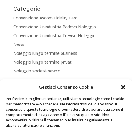
Categorie
Convenzione Ascom Fidelity Card
Convenzione Unindustria Padova Noleggio
Convenzione Unindustria Treviso Noleggio
News
Noleggio lungo termine business
Noleggio lungo termine privati
Noleggio società newco
Articoli recenti
Gestisci Consenso Cookie
NUOVA APERTURA CORNER A TREVISO
Per fornire le migliori esperienze, utilizziamo tecnologie come i cookie
ASSICURA LA TUA MOBILITA’
per memorizzare e/o accedere alle informazioni del dispositivo. Il
consenso a queste tecnologie ci permetterà di elaborare dati come il
NEW LOCATION + NEW PARTNERSHIP
comportamento di navigazione o ID unici su questo sito. Non
acconsentire o ritirare il consenso può influire negativamente su
Convenzione Soci di UNINDUSTRIA PADOVA TREVISO
alcune caratteristiche e funzioni.
VENEZIA ROVIGO