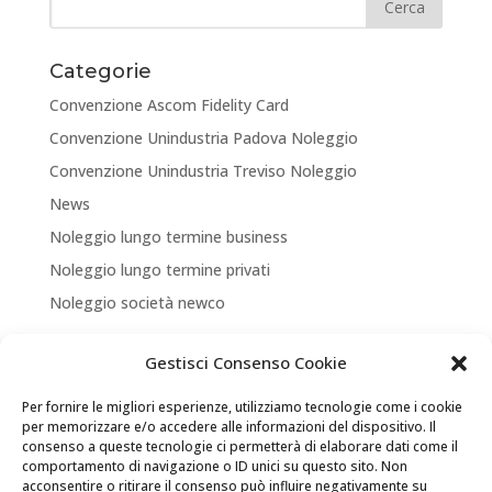
Categorie
Convenzione Ascom Fidelity Card
Convenzione Unindustria Padova Noleggio
Convenzione Unindustria Treviso Noleggio
News
Noleggio lungo termine business
Noleggio lungo termine privati
Noleggio società newco
Articoli recenti
Gestisci Consenso Cookie
NUOVA APERTURA CORNER A TREVISO
Per fornire le migliori esperienze, utilizziamo tecnologie come i cookie
ASSICURA LA TUA MOBILITA’
per memorizzare e/o accedere alle informazioni del dispositivo. Il
consenso a queste tecnologie ci permetterà di elaborare dati come il
NEW LOCATION + NEW PARTNERSHIP
comportamento di navigazione o ID unici su questo sito. Non
acconsentire o ritirare il consenso può influire negativamente su
Convenzione Soci di UNINDUSTRIA PADOVA TREVISO