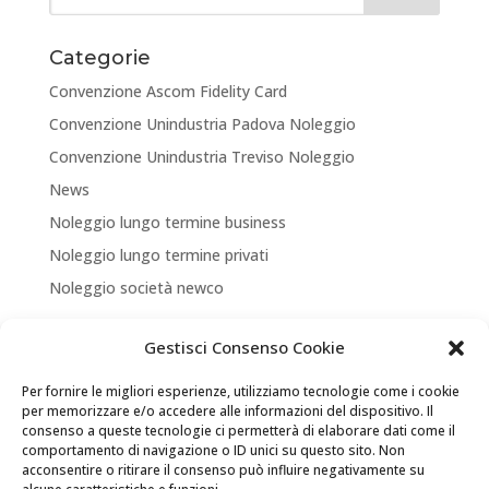
Categorie
Convenzione Ascom Fidelity Card
Convenzione Unindustria Padova Noleggio
Convenzione Unindustria Treviso Noleggio
News
Noleggio lungo termine business
Noleggio lungo termine privati
Noleggio società newco
Articoli recenti
Gestisci Consenso Cookie
NUOVA APERTURA CORNER A TREVISO
Per fornire le migliori esperienze, utilizziamo tecnologie come i cookie
ASSICURA LA TUA MOBILITA’
per memorizzare e/o accedere alle informazioni del dispositivo. Il
consenso a queste tecnologie ci permetterà di elaborare dati come il
NEW LOCATION + NEW PARTNERSHIP
comportamento di navigazione o ID unici su questo sito. Non
acconsentire o ritirare il consenso può influire negativamente su
Convenzione Soci di UNINDUSTRIA PADOVA TREVISO