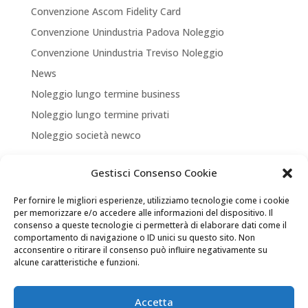
Convenzione Ascom Fidelity Card
Convenzione Unindustria Padova Noleggio
Convenzione Unindustria Treviso Noleggio
News
Noleggio lungo termine business
Noleggio lungo termine privati
Noleggio società newco
Articoli recenti
Gestisci Consenso Cookie
NUOVA APERTURA CORNER A TREVISO
Per fornire le migliori esperienze, utilizziamo tecnologie come i cookie
ASSICURA LA TUA MOBILITA’
per memorizzare e/o accedere alle informazioni del dispositivo. Il
consenso a queste tecnologie ci permetterà di elaborare dati come il
NEW LOCATION + NEW PARTNERSHIP
comportamento di navigazione o ID unici su questo sito. Non
acconsentire o ritirare il consenso può influire negativamente su
Convenzione Soci di UNINDUSTRIA PADOVA TREVISO
alcune caratteristiche e funzioni.
VENEZIA ROVIGO
Il tuo Partner per Soluzioni di Mobilità
Accetta