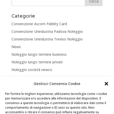
Categorie
Convenzione Ascom Fidelity Card
Convenzione Unindustria Padova Noleggio
Convenzione Unindustria Treviso Noleggio
News
Noleggio lungo termine business
Noleggio lungo termine privati
Noleggio società newco
Articoli recenti
Gestisci Consenso Cookie
NUOVA APERTURA CORNER A TREVISO
Per fornire le migliori esperienze, utilizziamo tecnologie come i cookie
ASSICURA LA TUA MOBILITA’
per memorizzare e/o accedere alle informazioni del dispositivo. Il
consenso a queste tecnologie ci permetterà di elaborare dati come il
NEW LOCATION + NEW PARTNERSHIP
comportamento di navigazione o ID unici su questo sito. Non
acconsentire o ritirare il consenso può influire negativamente su
Convenzione Soci di UNINDUSTRIA PADOVA TREVISO