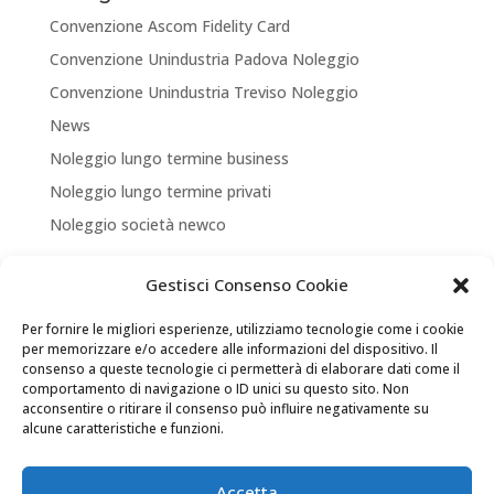
Convenzione Ascom Fidelity Card
Convenzione Unindustria Padova Noleggio
Convenzione Unindustria Treviso Noleggio
News
Noleggio lungo termine business
Noleggio lungo termine privati
Noleggio società newco
Articoli recenti
Gestisci Consenso Cookie
NUOVA APERTURA CORNER A TREVISO
Per fornire le migliori esperienze, utilizziamo tecnologie come i cookie
ASSICURA LA TUA MOBILITA’
per memorizzare e/o accedere alle informazioni del dispositivo. Il
consenso a queste tecnologie ci permetterà di elaborare dati come il
NEW LOCATION + NEW PARTNERSHIP
comportamento di navigazione o ID unici su questo sito. Non
acconsentire o ritirare il consenso può influire negativamente su
Convenzione Soci di UNINDUSTRIA PADOVA TREVISO
alcune caratteristiche e funzioni.
VENEZIA ROVIGO
Il tuo Partner per Soluzioni di Mobilità
Accetta